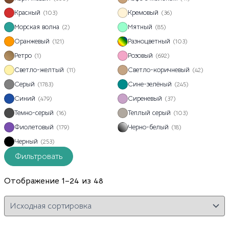
Красный
Кремовый
(103)
(36)
Морская волна
Мятный
(2)
(85)
Оранжевый
Разноцветный
(121)
(103)
Ретро
Розовый
(1)
(692)
Светло-желтый
Светло-коричневый
(11)
(42)
Серый
Сине-зелёный
(1783)
(245)
Синий
Сиреневый
(479)
(37)
Темно-серый
Теплый серый
(16)
(103)
Фиолетовый
Черно-белый
(179)
(18)
Черный
(253)
Фильтровать
Отображение 1–24 из 48