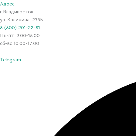
Искать:
Перейти
Адрес
к
г.Владивосток,
содержимому
ул. Калинина, 275Б
8 (800) 201-22-81
Пн-пт: 9:00-18:00
сб-вс 10:00-17:00
Telegram