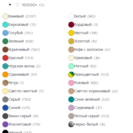
10000+
(0)
Бежевый
Белый
(2097)
(965)
Бирюзовый
Бордовый
(15)
(3)
Голубой
Желтый
(310)
(198)
Зеленый
Золотой
(839)
(16)
Коричневый
Кофе с молоком
(560)
(41)
Красный
Кремовый
(103)
(36)
Морская волна
Мятный
(2)
(85)
Оранжевый
Разноцветный
(121)
(103)
Ретро
Розовый
(1)
(692)
Светло-желтый
Светло-коричневый
(11)
(42)
Серый
Сине-зелёный
(1783)
(245)
Синий
Сиреневый
(479)
(37)
Темно-серый
Теплый серый
(16)
(103)
Фиолетовый
Черно-белый
(179)
(18)
Черный
(253)