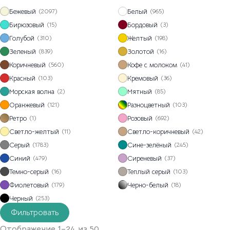
Бежевый
Белый
(2097)
(965)
Бирюзовый
Бордовый
(15)
(3)
Голубой
Желтый
(310)
(198)
Зеленый
Золотой
(839)
(16)
Коричневый
Кофе с молоком
(560)
(41)
Красный
Кремовый
(103)
(36)
Морская волна
Мятный
(2)
(85)
Оранжевый
Разноцветный
(121)
(103)
Ретро
Розовый
(1)
(692)
Светло-желтый
Светло-коричневый
(11)
(42)
Серый
Сине-зелёный
(1783)
(245)
Синий
Сиреневый
(479)
(37)
Темно-серый
Теплый серый
(16)
(103)
Фиолетовый
Черно-белый
(179)
(18)
Черный
(253)
Фильтровать
Отображение 1–24 из 50