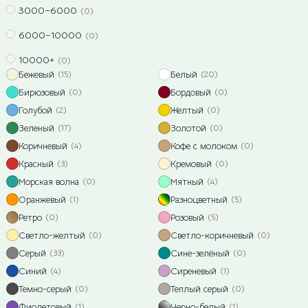
3000–6000
(0)
6000–10000
(0)
10000+
(0)
Бежевый
Белый
(15)
(20)
Бирюзовый
Бордовый
(0)
(0)
Голубой
Желтый
(2)
(0)
Зеленый
Золотой
(17)
(0)
Коричневый
Кофе с молоком
(4)
(0)
Красный
Кремовый
(3)
(0)
Морская волна
Мятный
(0)
(4)
Оранжевый
Разноцветный
(1)
(5)
Ретро
Розовый
(0)
(5)
Светло-желтый
Светло-коричневый
(0)
(0)
Серый
Сине-зелёный
(33)
(0)
Синий
Сиреневый
(4)
(1)
Темно-серый
Теплый серый
(0)
(0)
Фиолетовый
Черно-белый
(1)
(1)