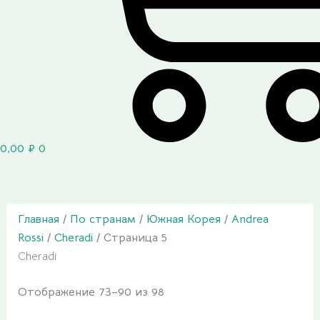
0,00
₽
0
Главная
/
По странам
/
Южная Корея
/
Andrea
Rossi
/
Cheradi
/ Страница 5
Cheradi
Отображение 73–90 из 98