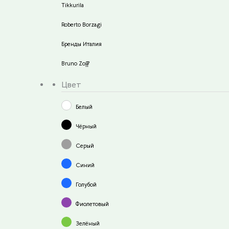
Tikkurila
Roberto Borzagi
Бренды Италия
Bruno Zoff
Цвет
Белый
Чёрный
Серый
Синий
Голубой
Фиолетовый
Зелёный