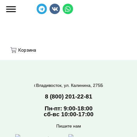
Перейти
T
V
W
к
e
k
h
l
a
содержимому
e
t
g
s
r
a
a
p
Cart
m
p
г.Владивосток, ул. Калинина, 275Б
8 (800) 201-22-81
Пн-пт: 9:00-18:00
сб-вс 10:00-17:00
Пишите нам