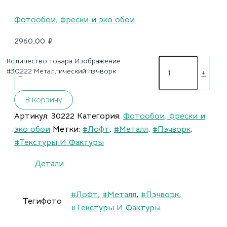
Фотообои, фрески и эко обои
2960,00
₽
Количество товара Изображение
#30222 Металлический пэчворк
-
+
В корзину
Артикул:
30222
Категория:
Фотообои, фрески и
эко обои
Метки:
#Лофт
,
#Металл
,
#Пэчворк
,
#Текстуры И Фактуры
Детали
#Лофт
,
#Металл
,
#Пэчворк
,
Тегифото
#Текстуры И Фактуры