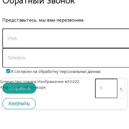
Обратный звонок
Представьтесь, мы вам перезвоним.
Я согласен на обработку персональных данных
Количество товара Изображение #30222
Металлический пэчворк
-
+
ЗАКРЫТЬ
В корзину