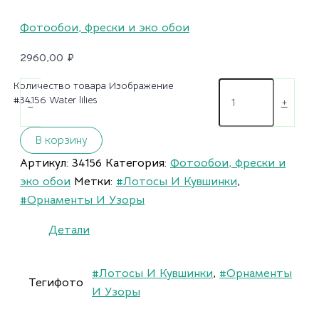
Фотообои, фрески и эко обои
2960,00
₽
Количество товара Изображение
#34156 Water lilies
-
+
В корзину
Артикул:
34156
Категория:
Фотообои, фрески и
эко обои
Метки:
#Лотосы И Кувшинки
,
#Орнаменты И Узоры
Детали
#Лотосы И Кувшинки
,
#Орнаменты
Тегифото
И Узоры