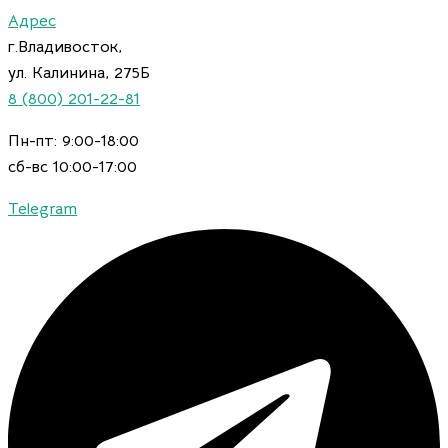
Искать:
Количество
Перейти
Адрес
товара
к
г.Владивосток,
Обои
содержимому
Alessandro
ул. Калинина, 275Б
Allori
8 (800) 201-22-81
Rossa
15014-
Пн-пт: 9:00-18:00
5
сб-вс 10:00-17:00
Telegram