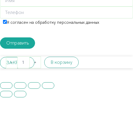
Я согласен на обработку персональных данных
Количество
-
+
В корзину
ЗАКРЫТЬ
товара
Обои
Fipar
Gold
R23634