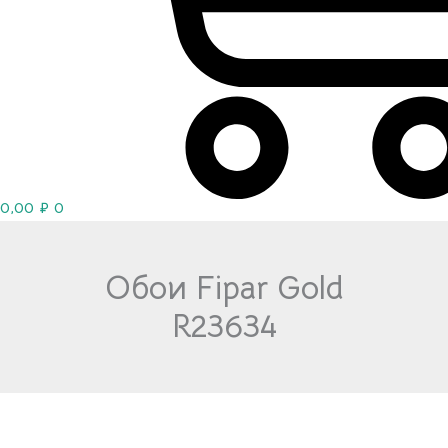
0,00
₽
0
Обои Fipar Gold
R23634