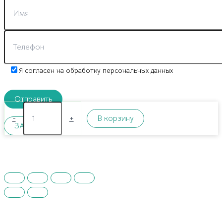
Я согласен на обработку персональных данных
Количество
товара
-
+
В корзину
ЗАКРЫТЬ
Обои
Fipar
Italian
Comfort
R24230