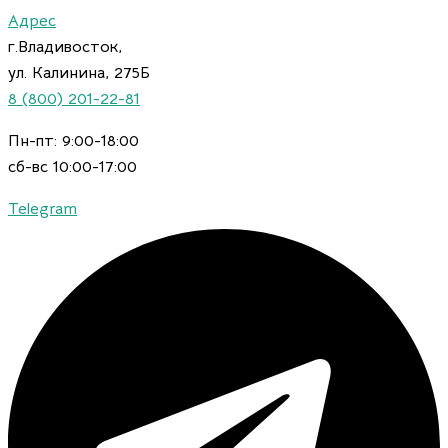
Искать:
Количество
Перейти
Адрес
товара
к
г.Владивосток,
Обои
содержимому
Fipar
ул. Калинина, 275Б
Italian
8 (800) 201-22-81
Comfort
R24230
Пн-пт: 9:00-18:00
сб-вс 10:00-17:00
Telegram