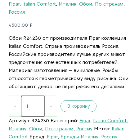
Fipar
,
Italian Comfort
,
Италия
,
Обои
,
По странам
,
Россия
4500,00
₽
Обои R24230 от производителя Fipar коллекция
Italian Comfort. Страна производитель Россия.
Российские производители лучше других знают
предпочтения отечественных потребителей.
Материал изготовления — виниловые. Ромбы
относятся к геометрическому виду рисунка. Они
обогащают декор, не перегружая его деталями.
-
+
В корзину
Артикул:
R24230
Категорий:
Fipar
,
Italian Comfort
,
Италия
,
Обои
,
По странам
,
Россия
Метка:
Italian
Comfort
Бренд:
Fipar
,
Бренды Италия
,
Россия