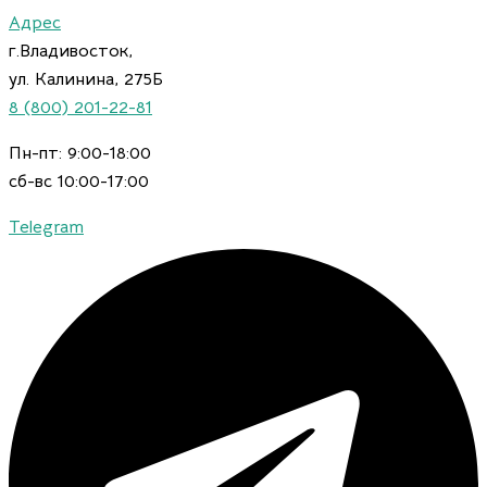
Искать:
Количество
Перейти
Адрес
товара
к
г.Владивосток,
Обои
содержимому
Fipar
ул. Калинина, 275Б
Milano
8 (800) 201-22-81
Casa
R22940
Пн-пт: 9:00-18:00
сб-вс 10:00-17:00
Telegram