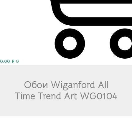
0,00
₽
0
Обои Wiganford All
Time Trend Art WG0104