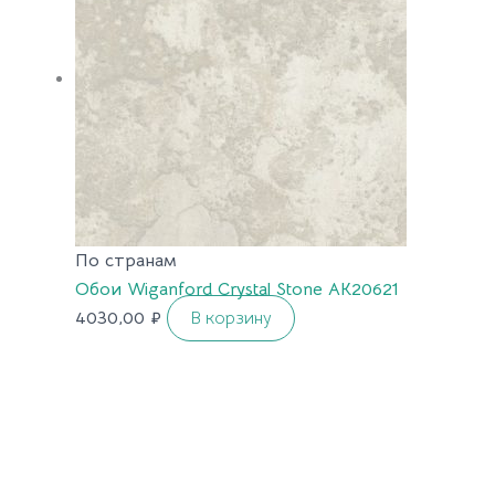
По странам
Обои Wiganford Crystal Stone AK20621
4030,00
₽
В корзину