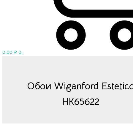
0,00
₽
0
Обои Wiganford Estetic
HK65622