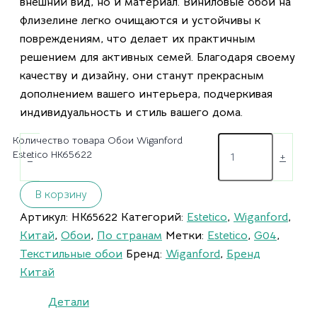
внешний вид, но и материал. Виниловые обои на
флизелине легко очищаются и устойчивы к
повреждениям, что делает их практичным
решением для активных семей. Благодаря своему
качеству и дизайну, они станут прекрасным
дополнением вашего интерьера, подчеркивая
индивидуальность и стиль вашего дома.
Количество товара Обои Wiganford
Estetico HK65622
-
+
В корзину
Артикул:
HK65622
Категорий:
Estetico
,
Wiganford
,
Китай
,
Обои
,
По странам
Метки:
Estetico
,
G04
,
Текстильные обои
Бренд:
Wiganford
,
Бренд
Китай
Детали