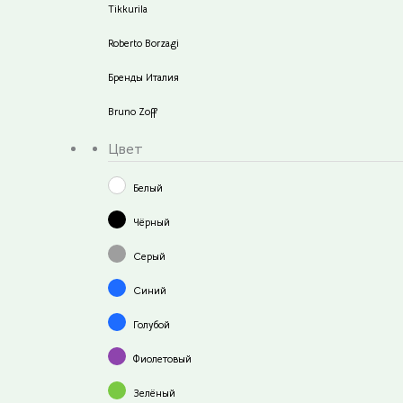
Tikkurila
Roberto Borzagi
Бренды Италия
Bruno Zoff
Цвет
Белый
Чёрный
Серый
Синий
Голубой
Фиолетовый
Зелёный