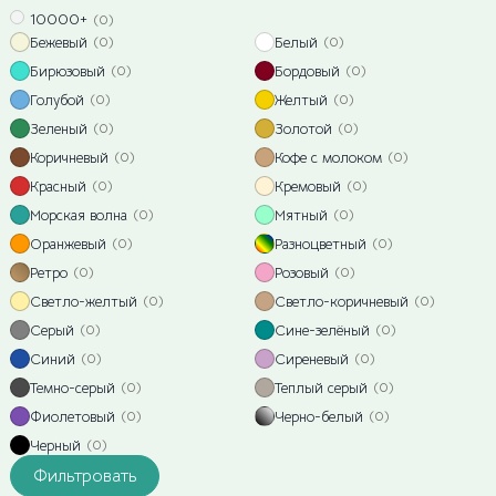
10000+
(0)
Бежевый
Белый
(0)
(0)
Бирюзовый
Бордовый
(0)
(0)
Голубой
Желтый
(0)
(0)
Зеленый
Золотой
(0)
(0)
Коричневый
Кофе с молоком
(0)
(0)
Красный
Кремовый
(0)
(0)
Морская волна
Мятный
(0)
(0)
Оранжевый
Разноцветный
(0)
(0)
Ретро
Розовый
(0)
(0)
Светло-желтый
Светло-коричневый
(0)
(0)
Серый
Сине-зелёный
(0)
(0)
Синий
Сиреневый
(0)
(0)
Темно-серый
Теплый серый
(0)
(0)
Фиолетовый
Черно-белый
(0)
(0)
Черный
(0)
Фильтровать