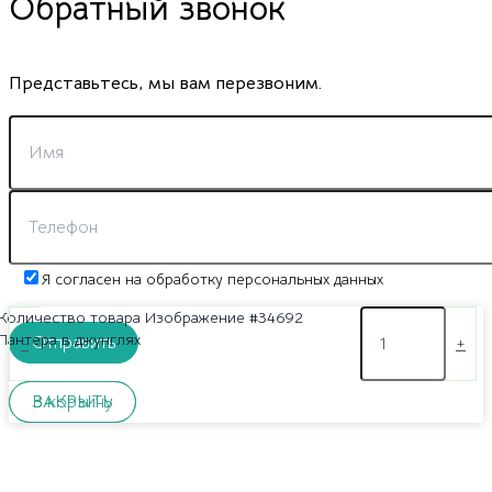
Обратный звонок
Представьтесь, мы вам перезвоним.
Я согласен на обработку персональных данных
Количество товара Изображение #34692
Пантера в джунглях
-
+
ЗАКРЫТЬ
В корзину